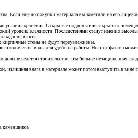
тва. Если еще до покупки материала вы заметили на его лицевой
 условия хранения. Открытые поддоны вне закрытого помещени
ысокий уровень влажности. Последствиями станут именно высолы
попадания влаги.
к кирпичные стены не будут переувлажнены.
го количества воды для удобства работы. Но этот фактор может
ем дольше ведется строительство, тем больше незащищенная клад
ой, излишняя влага в материале может потом выступить в виде 
ма каменщиков