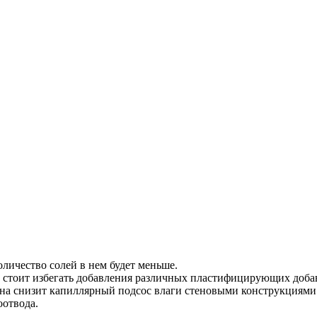
оличество солей в нем будет меньше.
 стоит избегать добавления различных пластифицирующих добаво
Она снизит капиллярный подсос влаги стеновыми конструкциями
оотвода.