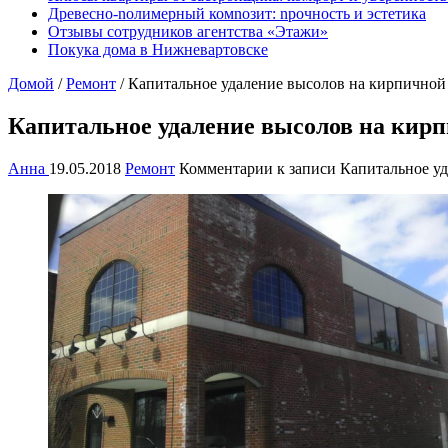
Древесно-nолимерный комnозит: nрочность и эстетика
Отзывы сотрудников агентства «Этажи»
Покука дома в Нижневартовске
Домой
/
Ремонт
/
Капитальное удаление высолов на кирпичной 
Капитальное удаление высолов на кирпи
Анна
19.05.2018
Ремонт
Комментарии
к записи Капитальное уд