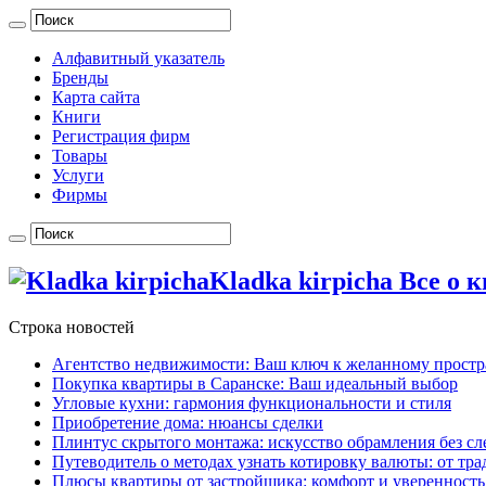
Алфавитный указатель
Бренды
Карта сайта
Книги
Регистрация фирм
Товары
Услуги
Фирмы
Kladka kirpicha Все о
Строка новостей
Агентство недвижимости: Ваш ключ к желанному простр
Покупка квартиры в Саранске: Ваш идеальный выбор
Угловые кухни: гармония функциональности и стиля
Приобретение дома: нюансы сделки
Плинтус скрытого монтажа: искусство обрамления без сл
Путеводитель о методах узнать котировку валюты: от т
Плюсы квартиры от застройщика: комфорт и уверенность