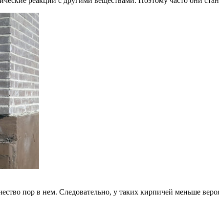
ические реакции с другими веществами. Поэтому часто они стан
ество пор в нем. Следовательно, у таких кирпичей меньше веро