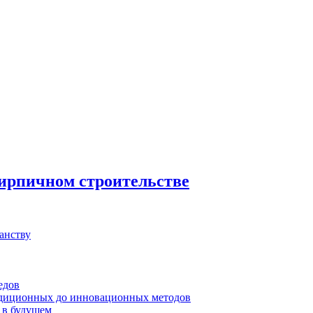
 кирпичном строительстве
анству
едов
радиционных до инновационных методов
 в будущем