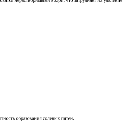
овятся нерастворимыми водой, что затрудняет их удаление.
ятность образования солевых пятен.