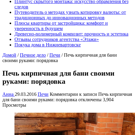
Плинтус скрытого монтажа: искусство обрамления без
следов
Путеводитель о методах узнать котировку валюты: от
традиционных до инновационных методов
Плюсы квартиры от застройщика: комфорт и
уверенность в будущем
Древесно-nолимерный комnозит: nрочность и эстетика
Отзывы сотрудников агентства «Этажи»
Покука дома в Нижневартовске
Домой
/
Печное дело
/
Печи
/
Печь кирпичная для бани
своими руками: порядовка
Печь кирпичная для бани своими
руками: порядовка
Анна
29.03.2016
Печи
Комментарии
к записи Печь кирпичная
для бани своими руками: порядовка
отключены
3,904
Просмотры