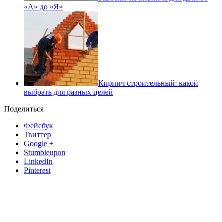
«А» до «Я»
Кирпич строительный: какой
выбрать для разных целей
Поделиться
Фейсбук
Твиттер
Google +
Stumbleupon
LinkedIn
Pinterest