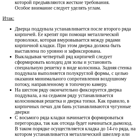
которой предъявляются жесткие требования.
Особое внимание следует уделять углам.
Итак:
Дверца поддувала устанавливается после второго ряда
кирпичей. Ее крепят при помощи металлической
проволоки, которая вмуровывается между рядами
кирпичной кладки. При этом дверка должна быть
выставлена по уровню и зафиксирована.
Выкладывая четвертый ряд кирпичей следует
сформировать колодец для золы и установить
специальную решетку в виде колосника. Задняя стенка
поддувала выполняется полукруглой формы, с целью
оказания минимального сопротивления воздушному
потоку, направленному в топочную камеру.
На шестом ряду окончательно фиксируется дверка
поддувала, а на седьмом ряду устанавливается
колосниковая решетка и дверка топки. Как правило, в
кирпичных печах для бань устанавливаются чугунные
дверки
С восьмого ряда кладки начинается формироваться
перегородка, так как отсюда будет начинаться дымоход.
В таком порядке осуществляется кладка до 14-го ряда, на
котором устанавливается металлический швеллер или