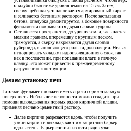
устанавливается опалубка с таким расчетом, чтобы верх
опалубки был ниже уровня земли на 15 см. Затем,
сверху щебенки устанавливается армированный каркас
и заливается бетонным раствором. После застывания
бетона, опалубка демонтируется, а боковые поверхности
фундамента покрываются двумя слоями гудрона.
Оставшееся пространство, до уровня земли, засыпается
мелким гравием, вперемешку с крупным песком,
трамбуется, а сверху накрывается двумя слоями
рубероида, выполняющего роль гидроизоляции. Нельзя
игнорировать укладку гидроизоляционного слоя, так
как в последствии, при попадании влаги в печную
кладку. Это может привести к преждевременному
разрушению конструкции.
Делаем установку печи
Готовый фундамент должен иметь строго горизонтальную
поверхность. Небольшие неровности можно сгладить при
помощи выкладывания первых рядов кирпичной кладки,
применяя песчано-цементный раствор.
Далее кирпичи разрезаются вдоль, чтобы получить
узкий кирпич и выкладывают им защитный барьер
вдоль стены. Барьер состоит из пяти рядов узко