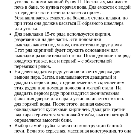
уголок, напоминающий букву П. Поскольку, мы имеем
печь в бане, то нужна горячая вода. Для емкости с водой
в передней части печи оставляется проем.
Устанавливается емкость на боковых стенах кладки, но
при этом она должна касаться П-образного швеллера
или уголка.
Для выкладки 15-го ряда используется кирпич,
разрезанный на две части. Эти половинки
выкладываются под углом, относительно друг друга.
Этот ряд кирпичей будет служить основанием для
выкладки разделительной стены. Последующие три ряда
кладутся так же, как и первый – с обязательной
перевязкой рядов.
На девятнадцатом ряду устанавливается дверка для
вывода пара. Затем, выкладываются двадцатый и
двадцать первый ряд, с одновременным скреплением
этих рядов при помощи полосок и мягкой стали. На
двадцать первом ряду производится окончательная
фиксация дверки для пара и устанавливается емкость
для горячей воды. После этого, данная емкость
обкладывается кусочками кирпичей. Двадцать третий
ряд характеризуется установкой трубы, высота которой
определяется высотой бани.
Выбор самой трубы зависит от конструкции банной
печи. Если это серьезная, массивная конструкция, то она