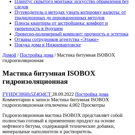
Плинтус скрытого монтажа: искусство обрамления без
следов
Путеводитель о методах узнать котировку валюты: от
традиционных до инновационных методов
Плюсы квартиры от застройщика: комфорт и
уверенность в будущем
Древесно-nолимерный комnозит: nрочность и эстетика
Отзывы сотрудников агентства «Этажи»
Покука дома в Нижневартовске
Домой
/
Постройка дома
/
Мастика битумная ISOBOX
гидроизоляционная
Мастика битумная ISOBOX
гидроизоляционная
FYHDCH6Hs5Z4QdCT
28.09.2022
Постройка дома
Комментарии
к записи Мастика битумная ISOBOX
гидроизоляционная
отключены
4,002 Просмотры
Гидроизоляционная мастика ISOBOX представляет собой
полностью готовый к применению продукт на основе
нефтяного битума, содержащий технические добавки,
минеральные наполнители и растворитель.