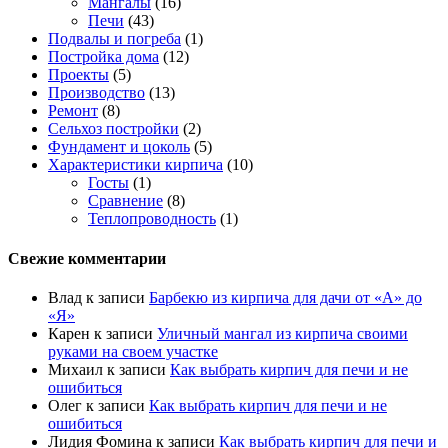
Мангалы
(16)
Печи
(43)
Подвалы и погреба
(1)
Постройка дома
(12)
Проекты
(5)
Производство
(13)
Ремонт
(8)
Сельхоз постройки
(2)
Фундамент и цоколь
(5)
Характеристики кирпича
(10)
Госты
(1)
Сравнение
(8)
Теплопроводность
(1)
Свежие комментарии
Влад
к записи
Барбекю из кирпича для дачи от «А» до
«Я»
Карен
к записи
Уличный мангал из кирпича своими
руками на своем участке
Михаил
к записи
Как выбрать кирпич для печи и не
ошибиться
Олег
к записи
Как выбрать кирпич для печи и не
ошибиться
Лидия Фомина
к записи
Как выбрать кирпич для печи и