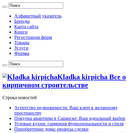
Алфавитный указатель
Бренды
Карта сайта
Книги
Регистрация фирм
Товары
Услуги
Фирмы
Kladka kirpicha Все о
кирпичном строительстве
Строка новостей
Агентство недвижимости: Ваш ключ к желанному
пространству
Покупка квартиры в Саранске: Ваш идеальный выбор
Угловые кухни: гармония функциональности и стиля
Приобретение дома: нюансы сделки