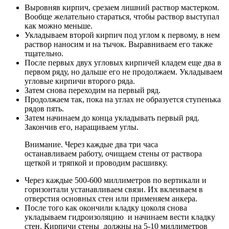
Выровняв кирпич, срезаем лишний раствор мастерком.
Вообще желательно стараться, чтобы раствор выступал
как можно меньше.
Укладываем второй кирпич под углом к первому, в нем
раствор наносим и на тычок. Выравниваем его также
тщательно.
После первых двух угловых кирпичей кладем еще два в
первом ряду, но дальше его не продолжаем. Укладываем
угловые кирпичи второго ряда.
Затем снова переходим на первый ряд.
Продолжаем так, пока на углах не образуется ступенька
рядов пять.
Затем начинаем до конца укладывать первый ряд.
Закончив его, наращиваем углы.
Внимание. Через каждые два три часа
останавливаем работу, очищаем стены от раствора
щеткой и тряпкой и проводим расшивку.
Через каждые 500-600 миллиметров по вертикали и
горизонтали устанавливаем связи. Их вклеиваем в
отверстия основных стен или применяем анкера.
После того как окончили кладку цоколя снова
укладываем гидроизоляцию и начинаем вести кладку
стен. Кирпичи стены должны на 5-10 миллиметров