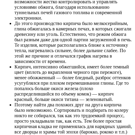
возможности жестко контролировать и управлять
условиями обжига, благодаря использованию
туннельных печей газового топлива и современной
электроники.
До этого производство кирпича было мелкосерийным,
глина обжигалась в камерных печах, в которых сжигали
древесину или уголь. Естественно, что режим обжига
был разным даже для одной партии загруженной в печь.
Те изделия, которые располагались ближе к источнику
тепла, нагревались сильнее, более дальние слабее. По
этой же причине и отличался график нагрева в
зависимости от времени.
Кирпич, интенсивно обжегшийся, имеет более темный
цвет (вплоть до вкрапления черного при пережоге),
менее обожженный — более бледный, разброс оттенков
усугублялся при плохом перемешивании глины. Где то
попалось больше окиси железа (плохо
распределившийся по объему комок) — кирпич
красный, больше окиси титана — зеленоватый.
Поэтому найти два похожих друг на друга кирпича
было невозможно. Сортировать и подбирать по колеру
никто не собирался, так как это трудоемкий процесс,
просто укладывали так, как есть. Тем более простая
кирпичная кладка не применялась для нарядных зданий,
все дворцы и храмы той эпохи (барокко, рококо и т.п.)