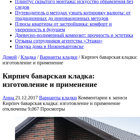
Плинтус скрытого монтажа: искусство обрамления без
следов
Путеводитель о методах узнать котировку валюты: от
традиционных до инновационных методов
Плюсы квартиры от застройщика: комфорт и
уверенность в будущем
Древесно-nолимерный комnозит: nрочность и эстетика
Отзывы сотрудников агентства «Этажи»
Покука дома в Нижневартовске
Домой
/
Кладка
/
Варианты кладки
/
Кирпич баварская кладка:
изготовление и применение
Кирпич баварская кладка:
изготовление и применение
Анна
21.12.2017
Варианты кладки
Комментарии
к записи
Кирпич баварская кладка: изготовление и применение
отключены
9,067 Просмотры