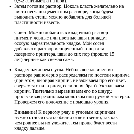
0,5-2 сантиметра на шов).
Затем готовим раствор. Цоколь класть желательно на
чисто песчано-цементном растворе, когда будем
выводить стены можно добавлять для большей
пластичности известь.
Совет. Можно добавить в кладочный раствор
пигмент, черные или цветные швы придадут
особую выразительность кладке. Мой сосед
добавлял в раствор испорченный тонер для
лазерного принтера, швы до сих пор (прошло 15
лет) черные как свежая сажа.
Кладку начинаем с угла. Небольшое количество
раствора равномерно распределяем по постели кирпича
(при этом, выбирая кирпич, не забываем про его цвет,
сверяемся с паттерном, если он выбран). Укладываем
кирпич. Тщательно выравниваем его по шнуру,
простукивая резиновым молотком или ручкой мастерка.
Проверяем его положение с помощью уровня.
Внимание! К первому ряду и угловым кирпичам
нужно относиться особенно ответственно, так как
чем ровнее вы их уложите, тем проще будет вести
кладку дальше.