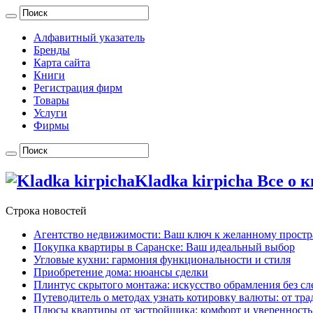
Алфавитный указатель
Бренды
Карта сайта
Книги
Регистрация фирм
Товары
Услуги
Фирмы
Kladka kirpicha Все о
Строка новостей
Агентство недвижимости: Ваш ключ к желанному простр
Покупка квартиры в Саранске: Ваш идеальный выбор
Угловые кухни: гармония функциональности и стиля
Приобретение дома: нюансы сделки
Плинтус скрытого монтажа: искусство обрамления без сл
Путеводитель о методах узнать котировку валюты: от т
Плюсы квартиры от застройщика: комфорт и уверенность