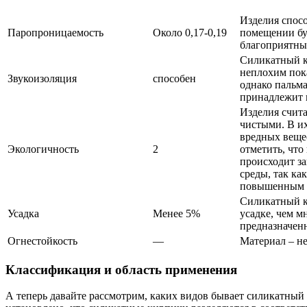
Изделия спос
Паропроницаемость
Около 0,17-0,19
помещении бу
благоприятны
Силикатный к
неплохим пок
Звукоизоляция
способен
однако пальма
принадлежит 
Изделия счит
чистыми. В их
вредных вещес
Экологичность
2
отметить, что
происходит з
среды, так ка
повышенным 
Силикатный к
Усадка
Менее 5%
усадке, чем м
предназначенн
Огнестойкость
—
Материал – не
Классификация и область применения
А теперь давайте рассмотрим, каких видов бывает силикатны