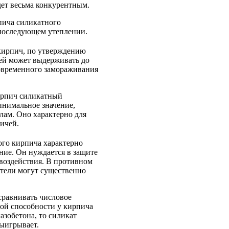
дет весьма конкурентным.
пича силикатного
последующем утеплении.
ирпич, по утверждению
ей может выдерживать до
овременного замораживания
рпич силикатный
инимальное значение,
лам. Оно характерно для
ичей.
ого кирпича характерно
ние. Он нуждается в защите
 воздействия. В противном
атели могут существенно
сравнивать числовое
ной способности у кирпича
газобетона, то силикат
выигрывает.