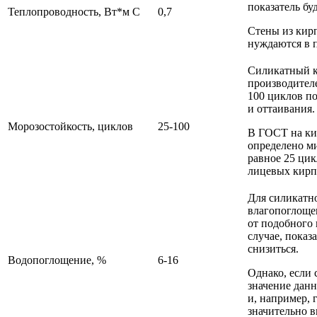
показатель бу
Теплопроводность, Вт*м С
0,7
Стены из кир
нуждаются в 
Силикатный к
производител
100 циклов п
и оттаивания.
Морозостойкость, циклов
25-100
В ГОСТ на ки
определено м
равное 25 цик
лицевых кирп
Для силикатн
влагопоглоще
от подобного
случае, показ
снизиться.
Водопоглощение, %
6-16
Однако, если 
значение дан
и, например, 
значительно 