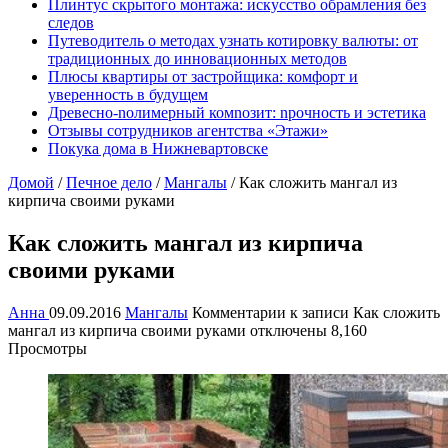
Плинтус скрытого монтажа: искусство обрамления без
следов
Путеводитель о методах узнать котировку валюты: от
традиционных до инновационных методов
Плюсы квартиры от застройщика: комфорт и
уверенность в будущем
Древесно-nолимерный комnозит: nрочность и эстетика
Отзывы сотрудников агентства «Этажи»
Покука дома в Нижневартовске
Домой
/
Печное дело
/
Мангалы
/
Как сложить мангал из
кирпича своими руками
Как сложить мангал из кирпича
своими руками
Анна
09.09.2016
Мангалы
Комментарии
к записи Как сложить
мангал из кирпича своими руками
отключены
8,160
Просмотры