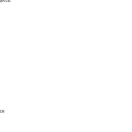
есса.
си