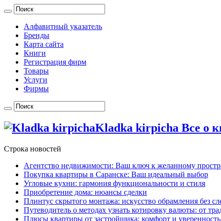
Алфавитный указатель
Бренды
Карта сайта
Книги
Регистрация фирм
Товары
Услуги
Фирмы
Kladka kirpicha Все о
Строка новостей
Агентство недвижимости: Ваш ключ к желанному простр
Покупка квартиры в Саранске: Ваш идеальный выбор
Угловые кухни: гармония функциональности и стиля
Приобретение дома: нюансы сделки
Плинтус скрытого монтажа: искусство обрамления без сл
Путеводитель о методах узнать котировку валюты: от т
Плюсы квартиры от застройщика: комфорт и уверенность