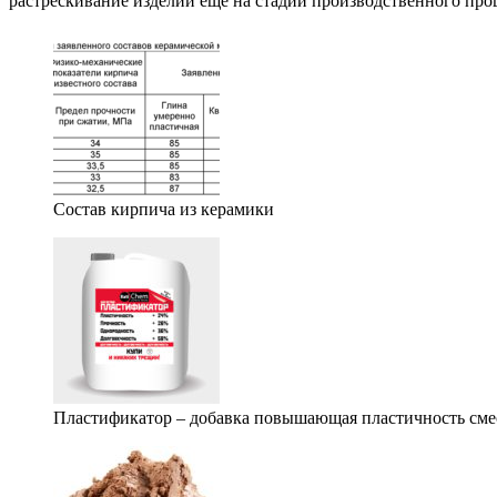
растрескивание изделий еще на стадии производственного проц
Состав кирпича из керамики
Пластификатор – добавка повышающая пластичность сме