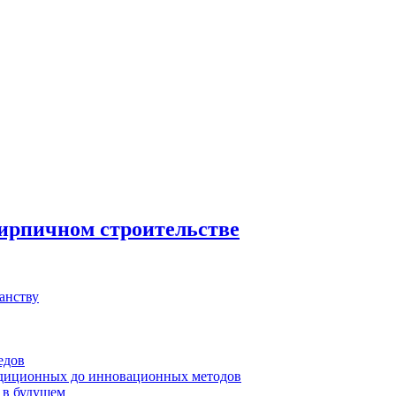
 кирпичном строительстве
анству
едов
радиционных до инновационных методов
 в будущем