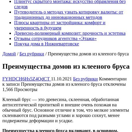
Плинтус скрытого монтажа: искусство обрамления без
следов
Путеводитель о методах узнать котировку валюты: от
традиционных до инновационных методов
Плюсы квартиры от застройщика: комфорт и
уверенность в будущем
Древесно-nолимерный комnозит: nрочность и эстетика
Отзывы сотрудников агентства «Этажи»
Покука дома в Нижневартовске
Домой
/
Без рубрики
/
Преимущества домов из клееного бруса
Преимущества домов из клееного бруса
FYHDCH6Hs5Z4QdCT
11.10.2021
Без рубрики
Комментарии
к записи Преимущества домов из клееного бруса
отключены
1,566 Просмотры
Клееный брус — это древесина, склеенная, обработанная
антисептической пропиткой и внешне очень похожая на
обычный брус. Основное отличие в том, что мелкие элементы
склеиваются под разными углами и хорошо сохнут, менее
подвержены деформации и усадке.
Преимущества клееного бруса включают, в основном,