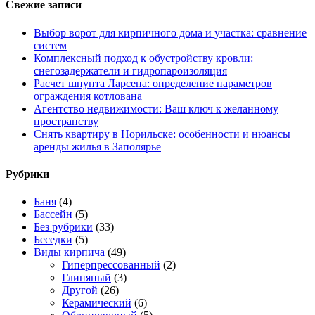
Свежие записи
Выбор ворот для кирпичного дома и участка: сравнение
систем
Комплексный подход к обустройству кровли:
снегозадержатели и гидропароизоляция
Расчет шпунта Ларсена: определение параметров
ограждения котлована
Агентство недвижимости: Ваш ключ к желанному
пространству
Снять квартиру в Норильске: особенности и нюансы
аренды жилья в Заполярье
Рубрики
Баня
(4)
Бассейн
(5)
Без рубрики
(33)
Беседки
(5)
Виды кирпича
(49)
Гиперпрессованный
(2)
Глиняный
(3)
Другой
(26)
Керамический
(6)